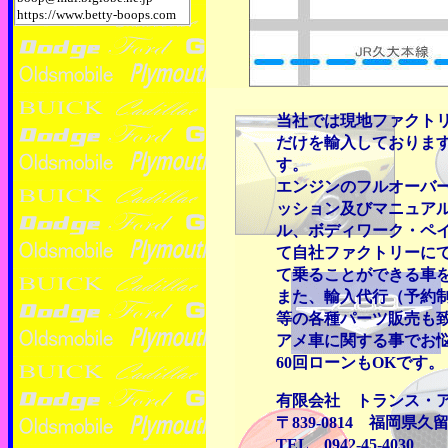
https://www.betty-boops.com
当社では現地ファクト
だけを輸入しておりま
す。
エンジンのフルオーバ
ッション及びマニュア
ル、ボディワーク・ペ
て自社ファクトリーに
て乗ることができる車
また、輸入代行（予約
等の各種パーツ販売も致
アメ車に関する事でお
60回ローンもOKです。
有限会社 トランス・
〒839-0814 福岡県久
TEL 0942-45-4030